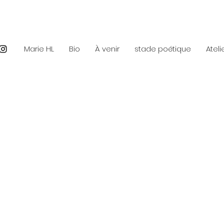
Marie HL
Bio
À venir
stade poétique
Ateli