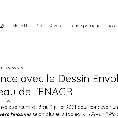
Marie HL
Bio
À venir
stade poétique
Ateli
min de lecture
ence avec le Dessin Envo
teau de l'ENACR
oct. 2022
Envolé se réunit du 5 au 9 juillet 2021 pour concevoir u
vers l'inconnu
, selon plusieurs tableaux : 
I Partir, II Plon