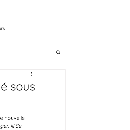
ers
lé sous
ne nouvelle 
ger, III Se 